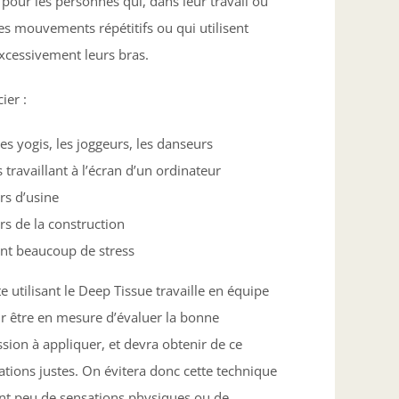
pour les personnes qui, dans leur travail ou
 des mouvements répétitifs ou qui utilisent
cessivement leurs bras.
ier :
les yogis, les joggeurs, les danseurs
travaillant à l’écran d’un ordinateur
urs d’usine
urs de la construction
ant beaucoup de stress
utilisant le Deep Tissue travaille en équipe
ur être en mesure d’évaluer la bonne
sion à appliquer, et devra obtenir de ce
ations justes. On évitera donc cette technique
ont peu de sensations physiques ou de