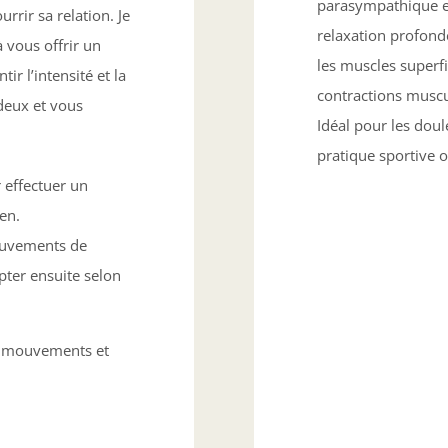
parasympathique et
rrir sa relation. Je
relaxation profonde
 vous offrir un
les muscles superf
r l’intensité et la
contractions muscul
deux et vous
Idéal pour les doul
pratique sportive o
r effectuer un
en.
mouvements de
ter ensuite selon
s mouvements et