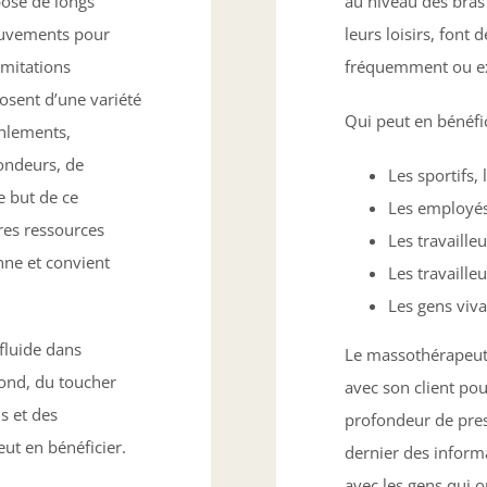
osé de longs
au niveau des bras 
uvements pour
leurs loisirs, font
imitations
fréquemment ou ex
osent d’une variété
Qui peut en bénéfic
anlements,
ondeurs, de
Les sportifs, 
e but de ce
Les employés 
res ressources
Les travaille
nne et convient
Les travaille
Les gens viv
fluide dans
Le massothérapeute 
fond, du toucher
avec son client po
s et des
profondeur de pres
eut en bénéficier.
dernier des inform
avec les gens qui 