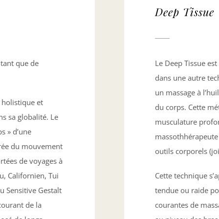
Deep Tissue
tant que de
Le Deep Tissue est
dans une autre tech
un massage à l’huil
e holistique et
du corps. Cette mét
s sa globalité. Le
musculature profon
ps » d’une
massothhérapeute u
pirée du mouvement
outils corporels (jo
rtées de voyages à
, Californien, Tui
Cette technique s’a
du Sensitive Gestalt
tendue ou raide p
courant de la
courantes de massa