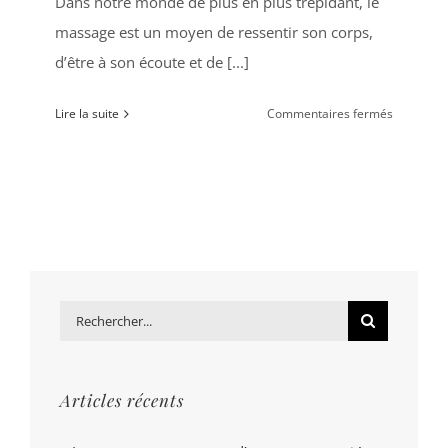
Dans notre monde de plus en plus trépidant, le
massage est un moyen de ressentir son corps,
d’être à son écoute et de [...]
sur
Lire la suite
Commentaires fermés
Le
massage,
une
vague
d’amour
pour
soi
!
Rechercher:
Articles récents